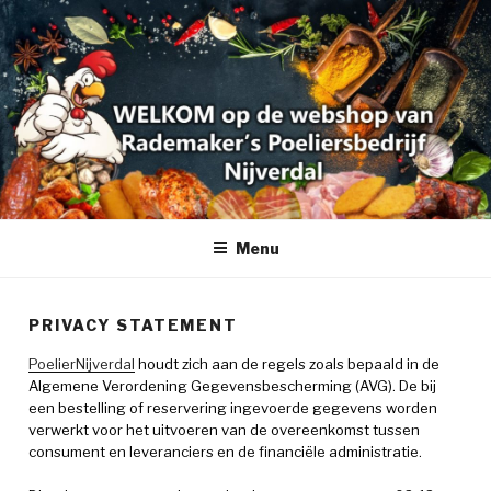
Ga
Webshop Poelier Rademaker
POELIER
naar
Nijverdal
de
NIJVERDAL
inhoud
Menu
PRIVACY STATEMENT
PoelierNijverdal
houdt zich aan de regels zoals bepaald in de
Algemene Verordening Gegevensbescherming (AVG). De bij
een bestelling of reservering ingevoerde gegevens worden
verwerkt voor het uitvoeren van de overeenkomst tussen
consument en leveranciers en de financiële administratie.